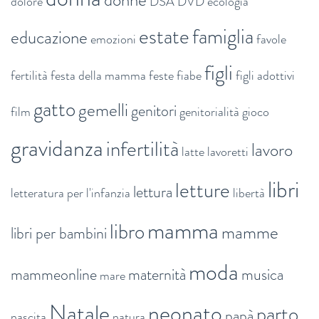
dolore
DSA
DVD
ecologia
estate
famiglia
educazione
emozioni
favole
figli
fertilità
festa della mamma
feste
fiabe
figli adottivi
gatto
gemelli
genitori
film
genitorialità
gioco
gravidanza
infertilità
lavoro
latte
lavoretti
libri
letture
lettura
letteratura per l'infanzia
libertà
mamma
libro
mamme
libri per bambini
moda
mammeonline
maternità
musica
mare
Natale
neonato
parto
papà
nascita
natura