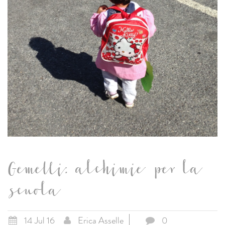
Gemelli: alchimie per la
scuola
14 Jul 16
Erica Asselle
0