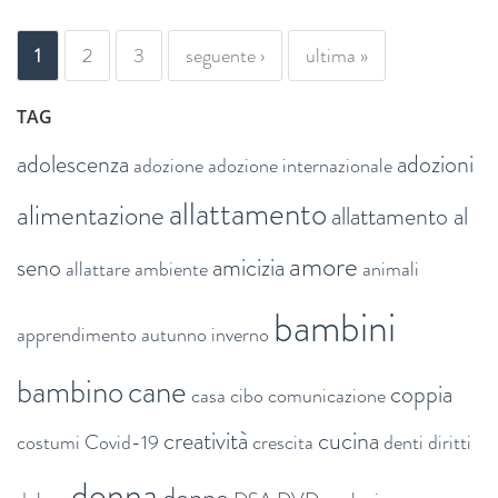
PAGINE
1
2
3
seguente ›
ultima »
TAG
adolescenza
adozioni
adozione
adozione internazionale
allattamento
alimentazione
allattamento al
amore
seno
amicizia
allattare
ambiente
animali
bambini
apprendimento
autunno inverno
bambino
cane
coppia
casa
cibo
comunicazione
creatività
cucina
costumi
Covid-19
crescita
denti
diritti
donna
donne