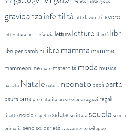
gemelli
genitori
film
genitorialità
gioco
gravidanza
infertilità
lavoro
latte
lavoretti
libri
letture
lettura
letteratura per l'infanzia
libertà
mamma
libro
mamme
libri per bambini
moda
mammeonline
maternità
musica
mare
Natale
neonato
parto
papà
nascita
natura
pma
paura
regali
prematurità
prevenzione
ragazzi
scuola
salute
riciclo
ricette
rispetto
scrittura
scuola
seno
solidarietà
primaria
svezzamento
sviluppo