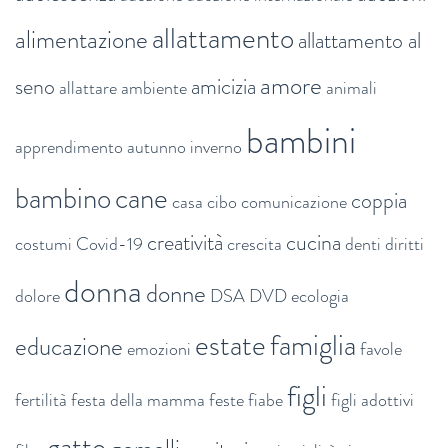
allattamento
alimentazione
allattamento al
amore
seno
amicizia
allattare
ambiente
animali
bambini
apprendimento
autunno inverno
bambino
cane
coppia
casa
cibo
comunicazione
creatività
cucina
costumi
Covid-19
crescita
denti
diritti
donna
donne
dolore
DSA
DVD
ecologia
estate
famiglia
educazione
emozioni
favole
figli
fertilità
festa della mamma
feste
fiabe
figli adottivi
gatto