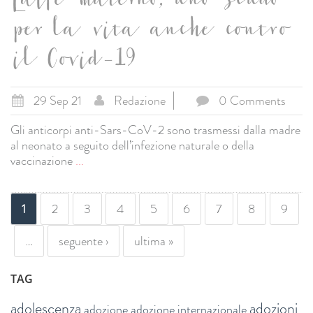
Latte materno, uno scudo
per la vita anche contro
il Covid-19
29 Sep 21
Redazione
0 Comments
Gli anticorpi anti-Sars-CoV-2 sono trasmessi dalla madre
al neonato a seguito dell’infezione naturale o della
vaccinazione
...
PAGINE
1
2
3
4
5
6
7
8
9
…
seguente ›
ultima »
TAG
adolescenza
adozioni
adozione
adozione internazionale