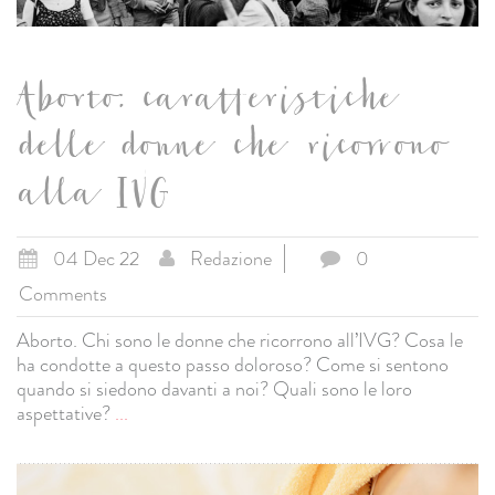
Aborto: caratteristiche
delle donne che ricorrono
alla IVG
04 Dec 22
Redazione
0
Comments
Aborto. Chi sono le donne che ricorrono all’IVG? Cosa le
ha condotte a questo passo doloroso? Come si sentono
quando si siedono davanti a noi? Quali sono le loro
aspettative?
...