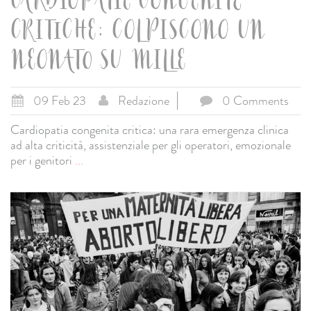
CARDIOPATIE CONGENITE
CRITICHE: COLPISCONO UN
NEONATO SU MILLE
09 Feb 23
Redazione
0 Comments
Cardiopatia congenita critica: una rara emergenza clinica
ad alta criticità, assistenziale per gli operatori, emozionale
per i genitori
...