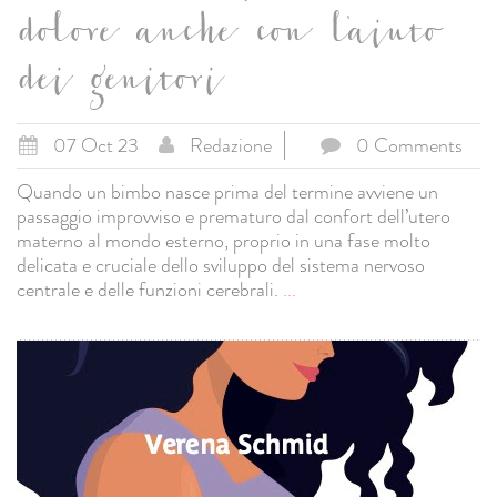
dolore anche con l'aiuto
dei genitori
07 Oct 23
Redazione
0 Comments
Quando un bimbo nasce prima del termine avviene un
passaggio improvviso e prematuro dal confort dell’utero
materno al mondo esterno, proprio in una fase molto
delicata e cruciale dello sviluppo del sistema nervoso
centrale e delle funzioni cerebrali.
...