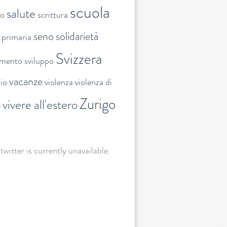
scuola
salute
to
scrittura
seno
solidarietà
 primaria
Svizzera
amento
sviluppo
vacanze
lio
violenza
violenza di
Zurigo
vivere all'estero
e
 twitter is currently unavailable.