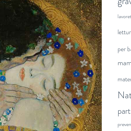
gra
lavoret
lettu
per b
ma
mater
Nat
par
preve