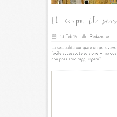
Il corpo, il sess
13 Feb 19
Redazione
La sessualità compare un po’ ovunque
facile accesso, televisione – ma co
che possiamo raggiungere?
...