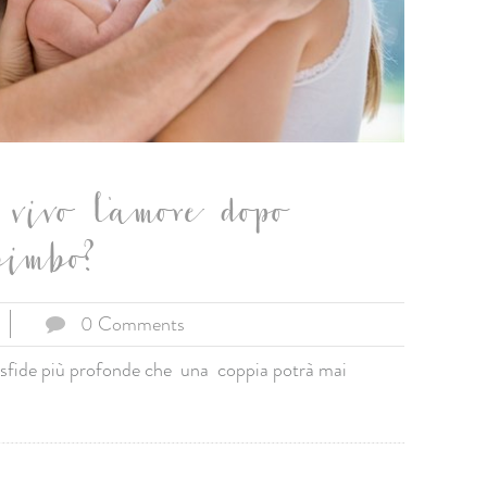
vivo l'amore dopo
bimbo?
0 Comments
le sfide più profonde che una coppia potrà mai