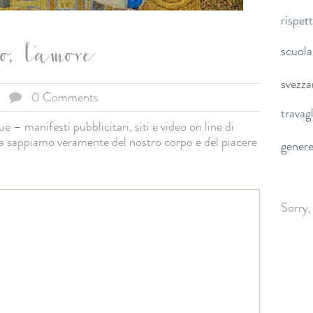
rispet
scuola
o, l'amore
svezz
0 Comments
travag
 – manifesti pubblicitari, siti e video on line di
sa sappiamo veramente del nostro corpo e del piacere
gener
Sorry,