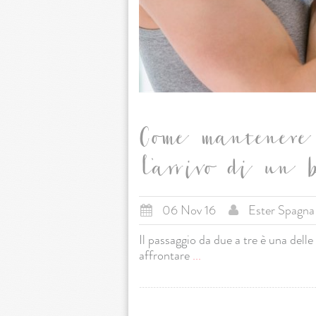
Come mantenere 
l'arrivo di un 
06 Nov 16
Ester Spagna
Il passaggio da due a tre è una del
affrontare
...