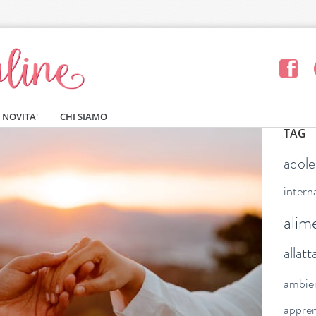
NOVITA'
CHI SIAMO
TAG
adol
intern
alim
allat
ambie
appre