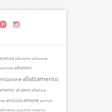
escenza
adozione
adozione
adozioni
azionale
allattamento
entazione
tamento al seno
allattare
amore
amicizia
nte
animali
ndimento
autunno inverno