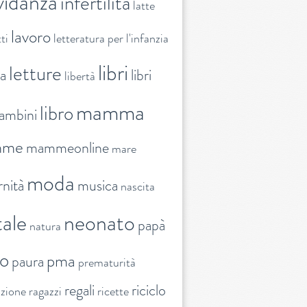
vidanza
infertilità
latte
lavoro
ti
letteratura per l'infanzia
libri
letture
ra
libri
libertà
mamma
libro
ambini
mme
mammeonline
mare
moda
nità
musica
nascita
ale
neonato
papà
natura
to
pma
paura
prematurità
regali
riciclo
nzione
ragazzi
ricette