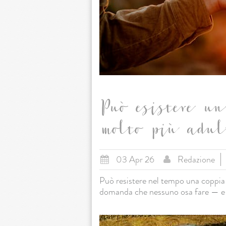
Può esistere un
molto più adul
03 Apr 26
Redazione
Può resistere nel tempo una coppia 
domanda che nessuno osa fare — e l