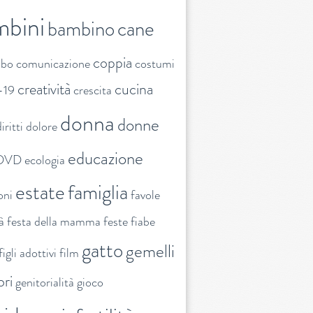
mbini
bambino
cane
coppia
ibo
comunicazione
costumi
creatività
cucina
-19
crescita
donna
donne
iritti
dolore
educazione
DVD
ecologia
estate
famiglia
oni
favole
tà
festa della mamma
feste
fiabe
gatto
gemelli
figli adottivi
film
ori
genitorialità
gioco